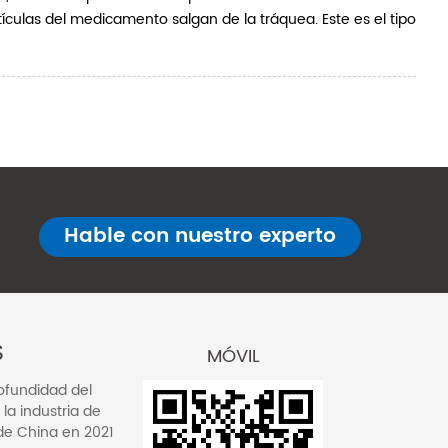
rtículas del medicamento salgan de la tráquea. Este es el tipo
Hable con nuestro experto
S
MÓVIL
rofundidad del
la industria de
de China en 2021