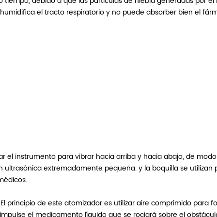
 tiempo, debido a que las partículas de niebla generadas por el 
humidifica el tracto respiratorio y no puede absorber bien el fár
zar el instrumento para vibrar hacia arriba y hacia abajo, de modo
ón ultrasónica extremadamente pequeña. y la boquilla se utilizan p
médicos.
l principio de este atomizador es utilizar aire comprimido para fo
impulse el medicamento líquido que se rociará sobre el obstáculo