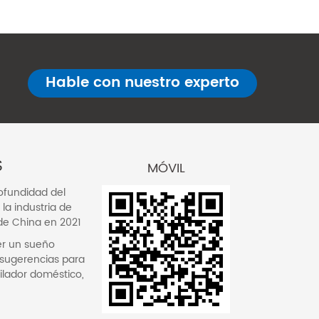
Hable con nuestro experto
S
MÓVIL
rofundidad del
la industria de
de China en 2021
er un sueño
 sugerencias para
tilador doméstico,