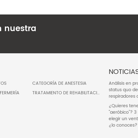
n nuestra
NOTICIA
TOS
CATEGORÍA DE ANESTESIA
Análisis en p
status quo de 
FERMERÍA
TRATAMIENTO DE REHABILITACIÓN
respiradores 
¿Quieres ten
"aeróbico"? 3
elegir un ven
¿lo conoces?