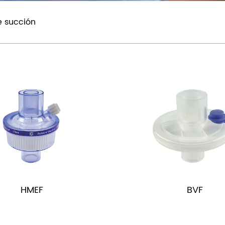
de succión
HMEF
BVF