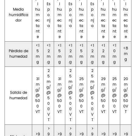
l
Es
l
Es
l
Es
l
l
l
Medio
hu
p
hu
p
hu
p
hu
hu
hu
humidifica
m
o
m
o
m
o
m
m
m
dor
ec
nj
ec
nj
ec
nj
ec
ec
ec
ta
a
ta
a
ta
a
ta
ta
ta
nt
nt
nt
nt
nt
nt
e
e
e
e
e
e
<1
<1
<1
<1
<1
<1
<1
<1
<8
Pérdida de
5
2
5
2
5
2
2
0
m
humedad
m
m
m
m
m
m
m
m
g
g
g
g
g
g
g
g
g
2
2
2
5
5
5
31
31
25
29
25
20
m
m
m
m
m
m
m
m
m
g/
g/
g/
g/
g/
g/
g/
g/
g/
Salida de
@
@
@
@
@
@
@
@
@
humedad
5
5
5
50
50
50
50
50
50
0
0
0
0
0
0
0
0
0V
0
0
0
VT
VT
VT
VT
VT
T
V
V
V
T
T
T
>
>
>
>9
9
>9
9
>9
9
>9
>9
>9