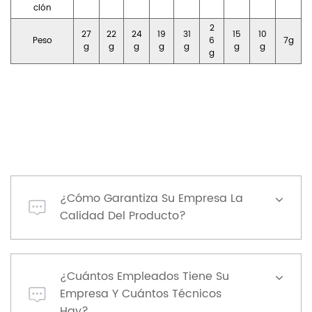
ción
2
27
22
24
19
31
15
10
Peso
6
7g
g
g
g
g
g
g
g
g
¿Cómo Garantiza Su Empresa La
Calidad Del Producto?
¿Cuántos Empleados Tiene Su
Empresa Y Cuántos Técnicos
Hay?