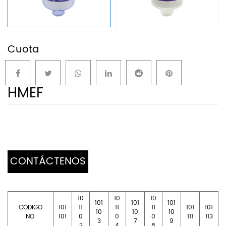
Cuota
HMEF
CONTÁCTENOS
10
10
10
101
101
101
CÓDIGO
101
11
11
11
101
101
10
10
10
NO.
101
0
0
0
111
113
3
7
9
2
4
8